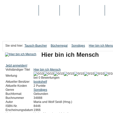
TAUSCH-BUECHER
BÜCHER
MEDIEN
TOP-LISTEN
SC
Sie sind hier:
Tausch-Buecher
Bücherregal
Sonstiges
Hier bin ich Men
Hier bin ich Mensch
Jetzt anmelden!
Vollständiger Titel
Hier bin ich Mensch
Wertung
bei 0 Bewertungen
Aktueller Besitzer
bookshelf
Aktuelle Kosten
2 Punkte
Genre
Sonstiges
Buchformat:
Gebunden
Buchnummer
34888
Autor
Maria und Wolf Seidl (Hrsg.)
ISBN-Nr.
8446
Erscheinungsdatum
1966