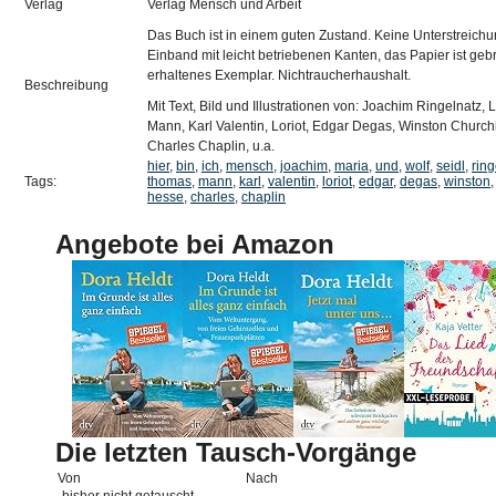
Verlag
Verlag Mensch und Arbeit
Das Buch ist in einem guten Zustand. Keine Unterstreich
Einband mit leicht betriebenen Kanten, das Papier ist ge
erhaltenes Exemplar. Nichtraucherhaushalt.
Beschreibung
Mit Text, Bild und Illustrationen von: Joachim Ringelnat
Mann, Karl Valentin, Loriot, Edgar Degas, Winston Church
Charles Chaplin, u.a.
hier
,
bin
,
ich
,
mensch
,
joachim
,
maria
,
und
,
wolf
,
seidl
,
ring
Tags:
thomas
,
mann
,
karl
,
valentin
,
loriot
,
edgar
,
degas
,
winston
hesse
,
charles
,
chaplin
Angebote bei Amazon
Die letzten Tausch-Vorgänge
Von
Nach