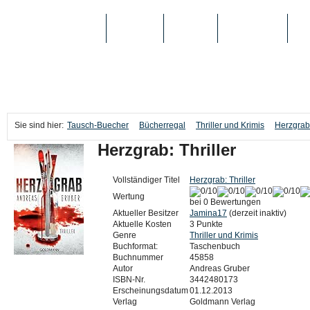
TAUSCH-BUECHER
BÜCHER
MEDIEN
TOP-LISTEN
SC
Sie sind hier:
Tausch-Buecher
Bücherregal
Thriller und Krimis
Herzgrab:
Herzgrab: Thriller
Vollständiger Titel
Herzgrab: Thriller
Wertung
bei 0 Bewertungen
Aktueller Besitzer
Jamina17
(derzeit inaktiv)
Aktuelle Kosten
3 Punkte
Genre
Thriller und Krimis
Buchformat:
Taschenbuch
Buchnummer
45858
Autor
Andreas Gruber
ISBN-Nr.
3442480173
Erscheinungsdatum
01.12.2013
Verlag
Goldmann Verlag