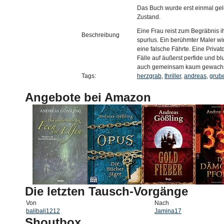
Das Buch wurde erst einmal gel
Zustand.
Eine Frau reist zum Begräbnis i
Beschreibung
spurlus. Ein berühmter Maler wir
eine falsche Fährte. Eine Priva
Fälle auf äußerst perfide und 
auch gemeinsam kaum gewachse
Tags:
herzgrab
,
thriller
,
andreas
,
grub
Angebote bei Amazon
Die letzten Tausch-Vorgänge
Von
Nach
balibali1212
Jamina17
Shoutbox