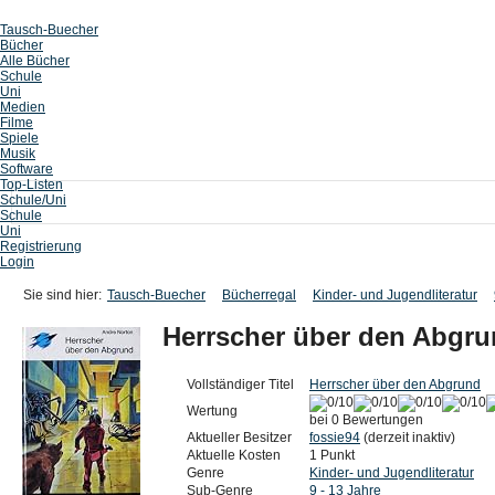
Tausch-Buecher
Bücher
Alle Bücher
Schule
Uni
Medien
Filme
Spiele
Musik
Software
Top-Listen
Schule/Uni
Schule
Uni
Registrierung
Login
Sie sind hier:
Tausch-Buecher
Bücherregal
Kinder- und Jugendliteratur
Herrscher über den Abgr
Vollständiger Titel
Herrscher über den Abgrund
Wertung
bei 0 Bewertungen
Aktueller Besitzer
fossie94
(derzeit inaktiv)
Aktuelle Kosten
1 Punkt
Genre
Kinder- und Jugendliteratur
Sub-Genre
9 - 13 Jahre