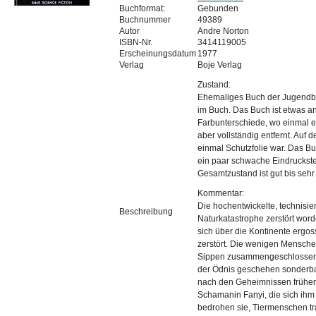
Buchformat:
Gebunden
Buchnummer
49389
Autor
Andre Norton
ISBN-Nr.
3414119005
Erscheinungsdatum
1977
Verlag
Boje Verlag
Zustand:
Ehemaliges Buch der Jugendb
im Buch. Das Buch ist etwas a
Farbunterschiede, wo einmal e
aber vollständig entfernt. Auf
einmal Schutzfolie war. Das Bu
ein paar schwache Eindruckstel
Gesamtzustand ist gut bis sehr 
Kommentar:
Die hochentwickelte, technisiert
Beschreibung
Naturkatastrophe zerstört word
sich über die Kontinente ergo
zerstört. Die wenigen Menschen
Sippen zusammengeschlossen u
der Ödnis geschehen sonderbar
nach den Geheimnissen früher
Schamanin Fanyi, die sich ihm 
bedrohen sie, Tiermenschen t