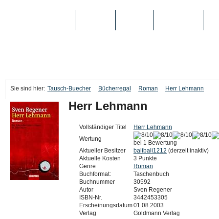
TAUSCH-BUECHER
BÜCHER
MEDIEN
TOP-LISTEN
SC
Sie sind hier:
Tausch-Buecher
Bücherregal
Roman
Herr Lehmann
Herr Lehmann
Vollständiger Titel
Herr Lehmann
Wertung
bei 1 Bewertung
Aktueller Besitzer
balibali1212
(derzeit inaktiv)
Aktuelle Kosten
3 Punkte
Genre
Roman
Buchformat:
Taschenbuch
Buchnummer
30592
Autor
Sven Regener
ISBN-Nr.
3442453305
Erscheinungsdatum
01.08.2003
Verlag
Goldmann Verlag