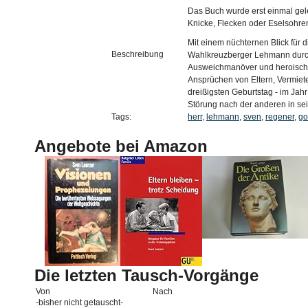
Das Buch wurde erst einmal gel
Knicke, Flecken oder Eselsohren
Mit einem nüchternen Blick für 
Beschreibung
Wahlkreuzberger Lehmann durch
Ausweichmanöver und heroische 
Ansprüchen von Eltern, Vermiet
dreißigsten Geburtstag - im Jah
Störung nach der anderen in seine
Tags:
herr
,
lehmann
,
sven
,
regener
,
go
Angebote bei Amazon
Die letzten Tausch-Vorgänge
Von
Nach
-bisher nicht getauscht-