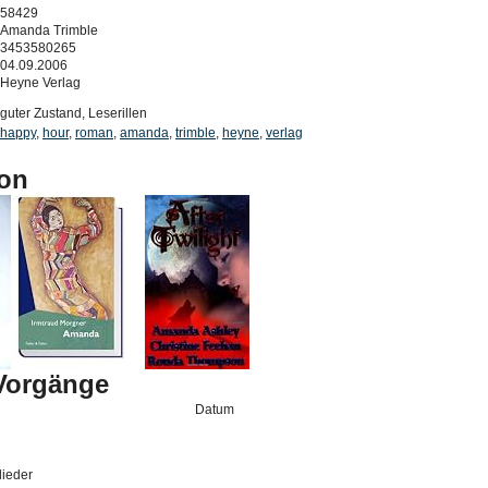
58429
Amanda Trimble
3453580265
04.09.2006
Heyne Verlag
guter Zustand, Leserillen
happy
,
hour
,
roman
,
amanda
,
trimble
,
heyne
,
verlag
on
-Vorgänge
Datum
lieder