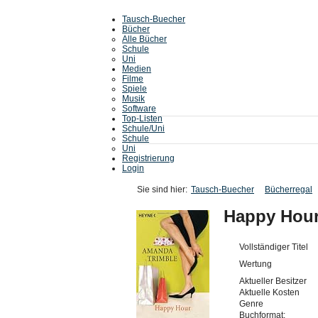
Tausch-Buecher
Bücher
Alle Bücher
Schule
Uni
Medien
Filme
Spiele
Musik
Software
Top-Listen
Schule/Uni
Schule
Uni
Registrierung
Login
Sie sind hier:
Tausch-Buecher
Bücherregal
Happy Hou
Vollständiger Titel
Wertung
Aktueller Besitzer
Aktuelle Kosten
Genre
Buchformat: