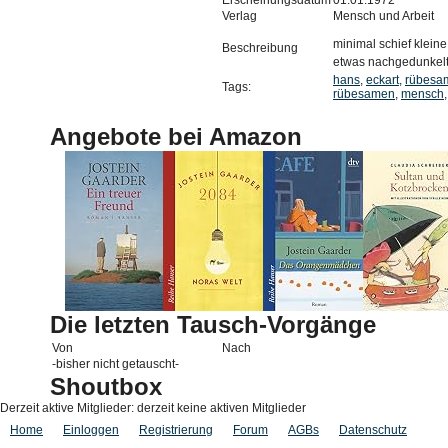
Erscheinungsdatum
01.01.1972
Verlag
Mensch und Arbeit
minimal schief klein
Beschreibung
etwas nachgedunkel
hans
,
eckart
,
rübesa
Tags:
rübesamen
,
mensch
Angebote bei Amazon
Die letzten Tausch-Vorgänge
Von
Nach
-bisher nicht getauscht-
Shoutbox
Derzeit aktive Mitglieder: derzeit keine aktiven Mitglieder
Home
Einloggen
Registrierung
Forum
AGBs
Datenschutz