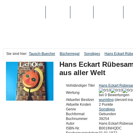
TAUSCH-BUECHER
BÜCHER
MEDIEN
TOP-LISTEN
SC
Sie sind hier:
Tausch-Buecher
Bücherregal
Sonstiges
Hans Eckart Rübes
Hans Eckart Rübesame
aus aller Welt
Vollständiger Titel
Hans Eckart Rübesame
Wertung
bei 0 Bewertungen
Aktueller Besitzer
wurmling
(derzeit ina
Aktuelle Kosten
2 Punkte
Genre
Sonstiges
Buchformat:
Gebunden
Buchnummer
39254
Autor
Hans Eckart Rübes
ISBN-Nr.
B001INHQDC