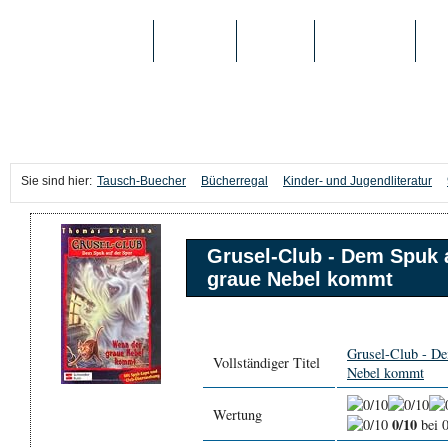
TAUSCH-BUECHER
BÜCHER
MEDIEN
TOP-LISTEN
SC
Sie sind hier:
Tausch-Buecher
Bücherregal
Kinder- und Jugendliteratur
Grusel-Club - Dem Spuk 
graue Nebel kommt
Grusel-Club - De
Vollständiger Titel
Nebel kommt
Wertung
0/10
bei 