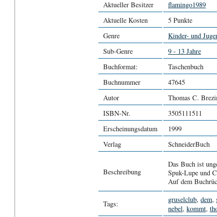
Aktueller Besitzer
flamingo1989
Aktuelle Kosten
5 Punkte
Genre
Kinder- und Jugen
Sub-Genre
9 - 13 Jahre
Buchformat:
Taschenbuch
Buchnummer
47645
Autor
Thomas C. Brezi
ISBN-Nr.
3505111511
Erscheinungsdatum
1999
Verlag
SchneiderBuch
Das Buch ist ung
Beschreibung
Spuk-Lupe und Cl
Auf dem Buchrück
gruselclub
,
dem
,
Tags:
nebel
,
kommt
,
th