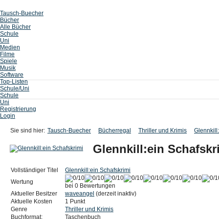
Tausch-Buecher
Bücher
Alle Bücher
Schule
Uni
Medien
Filme
Spiele
Musik
Software
Top-Listen
Schule/Uni
Schule
Uni
Registrierung
Login
Sie sind hier:
Tausch-Buecher
Bücherregal
Thriller und Krimis
Glennkill
Glennkill:ein Schafskr
Vollständiger Titel
Glennkill:ein Schafskrimi
Wertung
bei 0 Bewertungen
Aktueller Besitzer
waveangel
(derzeit inaktiv)
Aktuelle Kosten
1 Punkt
Genre
Thriller und Krimis
Buchformat:
Taschenbuch