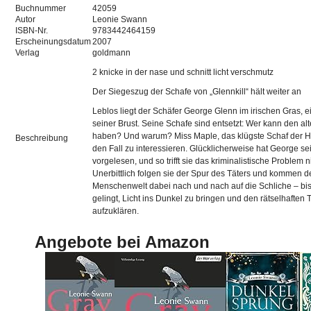
Buchnummer
42059
Autor
Leonie Swann
ISBN-Nr.
9783442464159
Erscheinungsdatum
2007
Verlag
goldmann
2 knicke in der nase und schnitt licht verschmutz
Der Siegeszug der Schafe von „Glennkill“ hält weiter an
Leblos liegt der Schäfer George Glenn im irischen Gras, e
seiner Brust. Seine Schafe sind entsetzt: Wer kann den a
haben? Und warum? Miss Maple, das klügste Schaf der Her
Beschreibung
den Fall zu interessieren. Glücklicherweise hat George s
vorgelesen, und so trifft sie das kriminalistische Problem n
Unerbittlich folgen sie der Spur des Täters und kommen 
Menschenwelt dabei nach und nach auf die Schliche – bis 
gelingt, Licht ins Dunkel zu bringen und den rätselhaften 
aufzuklären.
Angebote bei Amazon