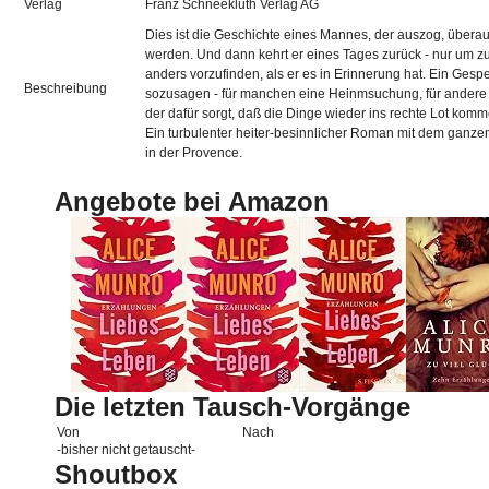
Verlag
Franz Schneekluth Verlag AG
Dies ist die Geschichte eines Mannes, der auszog, überau
werden. Und dann kehrt er eines Tages zurück - nur um z
anders vorzufinden, als er es in Erinnerung hat. Ein Gesp
Beschreibung
sozusagen - für manchen eine Heinmsuchung, für andere a
der dafür sorgt, daß die Dinge wieder ins rechte Lot komm
Ein turbulenter heiter-besinnlicher Roman mit dem ganze
in der Provence.
Angebote bei Amazon
Die letzten Tausch-Vorgänge
Von
Nach
-bisher nicht getauscht-
Shoutbox