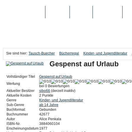
TAUSCH-BUECHER
BÜCHER
MEDIEN
TOP-LISTEN
SC
Sie sind hier:
Tausch-Buecher
Bücherregal
Kinder- und Jugendliteratur
Gespenst auf Urlaub
Vollständiger Titel
Gespenst auf Urlaub
Wertung
bei 0 Bewertungen
Aktueller Besitzer
sibo66
(derzeit inaktiv)
Aktuelle Kosten
2 Punkte
Genre
Kinder- und Jugendliteratur
Sub-Genre
ab 14 Jahre
Buchformat:
Gebunden
Buchnummer
42677
Autor
Alice Penkala
ISBN-Nr.
3884060104
Erscheinungsdatum
1977