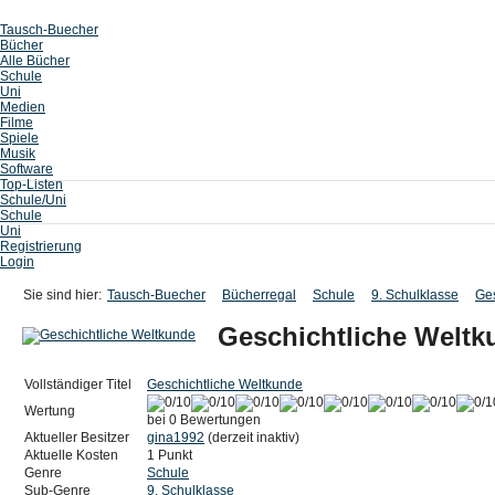
Tausch-Buecher
Bücher
Alle Bücher
Schule
Uni
Medien
Filme
Spiele
Musik
Software
Top-Listen
Schule/Uni
Schule
Uni
Registrierung
Login
Sie sind hier:
Tausch-Buecher
Bücherregal
Schule
9. Schulklasse
Ges
Geschichtliche Weltk
Vollständiger Titel
Geschichtliche Weltkunde
Wertung
bei 0 Bewertungen
Aktueller Besitzer
gina1992
(derzeit inaktiv)
Aktuelle Kosten
1 Punkt
Genre
Schule
Sub-Genre
9. Schulklasse