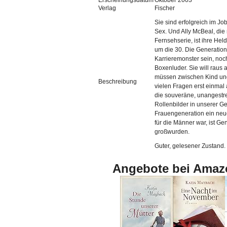
Erscheinungsdatum
Oktober 2003
Verlag
Fischer
Sie sind erfolgreich im Jo
Sex. Und Ally McBeal, die
Fernsehserie, ist ihre Hel
um die 30. Die Generation 
Karrieremonster sein, noc
Boxenluder. Sie will raus 
müssen zwischen Kind und 
Beschreibung
vielen Fragen erst einmal
die souveräne, unangestre
Rollenbilder in unserer G
Frauengeneration ein neue
für die Männer war, ist Gen
großwurden.
Guter, gelesener Zustand. 
Angebote bei Amaz