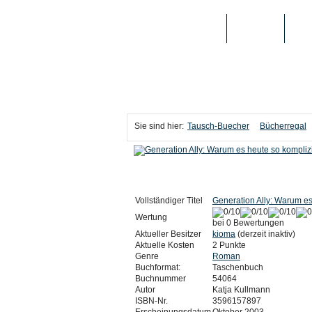
TAUSCH-BUECHER
BÜCHER
MED
Sie sind hier:
Tausch-Buecher
Bücherregal
Vollständiger Titel
Generation Ally: Warum es 
Wertung
bei 0 Bewertungen
Aktueller Besitzer
kioma
(derzeit inaktiv)
Aktuelle Kosten
2 Punkte
Genre
Roman
Buchformat:
Taschenbuch
Buchnummer
54064
Autor
Katja Kullmann
ISBN-Nr.
3596157897