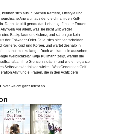
b, kennen sich aus in Sachen Karriere, Lifestyle und
 neurotische Anwältin aus der gleichnamigen Kult-
din. Denn sie trifft genau das Lebensgefühl der Frauen
Ally weiß vor allem, was sie nicht will: weder
h eine Backpflaumenexistenz, und schon gar kein
aus der Entweder-Oder-Falle, sich nicht entscheiden
Karriere, Kopf und Körper, und wartet deshalb in
 ab - manchmal zu lange. Doch wie kann sie aussehen,
ngte Weiblichkeit? Katja Kullmann zeigt, warum die
esellschaft an ihre Grenzen stoßen - und wie eine ganze
s Selbstverständnis entwickelt. Was Generation Golf
eration Ally für die Frauen, die in den Achtzigern
Cover weicht ganz leicht ab.
on