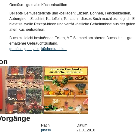
Gemüse - gute alte Küchentradition
Beliebte Gemüsegerichte und -beilagen: Erbsen, Bohnen, Fenchelknollen,
Auberginen, Zucchini, Kartoffeln, Tomaten - dieses Buch macht es möglich. E
bietet reizvolle Rezept-Ideen und verrät köstliche Geheimnisse aus der gute
alten Küchentradition.
Buch mit leicht bestoßenen Ecken, ME-Stempel am oberen Buchschnitt, gut
erhaltener Gebrauchtzustand.
gemüse
,
gute
,
alte
,
küchentradition
on
-Vorgänge
Nach
Datum
phasy
21.01.2016