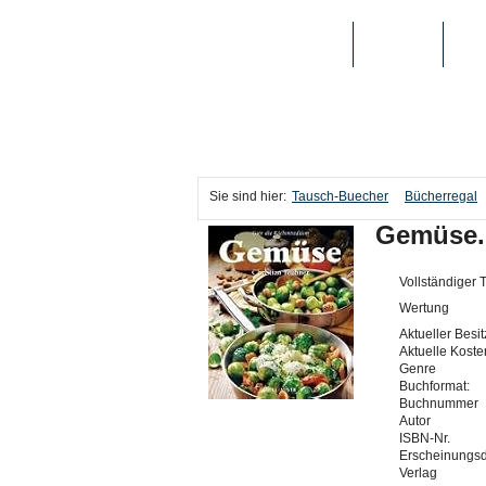
TAUSCH-BUECHER
BÜCHER
MED
Sie sind hier:
Tausch-Buecher
Bücherregal
Gemüse. 
Vollständiger T
Wertung
Aktueller Besit
Aktuelle Koste
Genre
Buchformat:
Buchnummer
Autor
ISBN-Nr.
Erscheinungs
Verlag