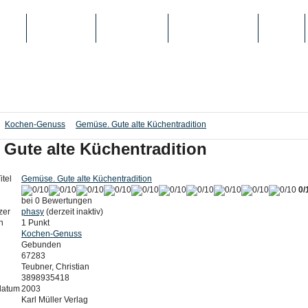
IEN
TOP-LISTEN
SCHULE/UNI
REGISTRIERUNG
LOGIN
Kochen-Genuss
Gemüse. Gute alte Küchentradition
Gute alte Küchentradition
itel
Gemüse. Gute alte Küchentradition
0/
bei 0 Bewertungen
zer
phasy
(derzeit inaktiv)
n
1 Punkt
Kochen-Genuss
Gebunden
67283
Teubner, Christian
3898935418
datum
2003
Karl Müller Verlag