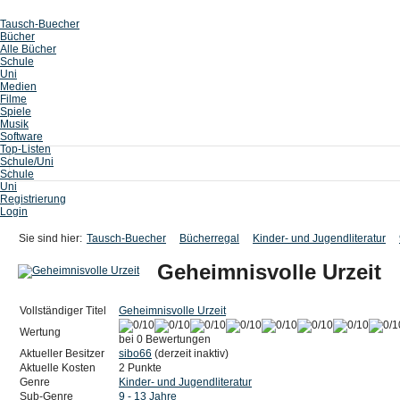
Tausch-Buecher
Bücher
Alle Bücher
Schule
Uni
Medien
Filme
Spiele
Musik
Software
Top-Listen
Schule/Uni
Schule
Uni
Registrierung
Login
Sie sind hier:
Tausch-Buecher
Bücherregal
Kinder- und Jugendliteratur
Geheimnisvolle Urzeit
Vollständiger Titel
Geheimnisvolle Urzeit
Wertung
bei 0 Bewertungen
Aktueller Besitzer
sibo66
(derzeit inaktiv)
Aktuelle Kosten
2 Punkte
Genre
Kinder- und Jugendliteratur
Sub-Genre
9 - 13 Jahre