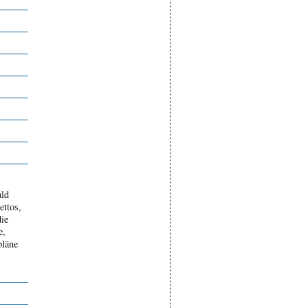
ald
ettos,
die
e,
pläne