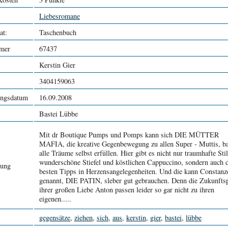
Liebesromane
at:
Taschenbuch
mer
67437
Kerstin Gier
3404159063
ungsdatum
16.09.2008
Bastei Lübbe
Mit dr Boutique Pumps und Pomps kann sich DIE MÜTTER
MAFIA, die kreative Gegenbewegung zu allen Super - Muttis, b
alle Träume selbst erfüllen. Hier gibt es nicht nur traumhafte Stil
wunderschöne Stiefel und köstlichen Cappuccino, sondern auch 
bung
besten Tipps in Herzensangelegenheiten. Und die kann Constanz
genannt, DIE PATIN, sleber gut gebrauchen. Denn die Zukunfts
ihrer großen Liebe Anton passen leider so gar nicht zu ihren
eigenen.....
gegensätze
,
ziehen
,
sich
,
aus
,
kerstin
,
gier
,
bastei
,
lübbe