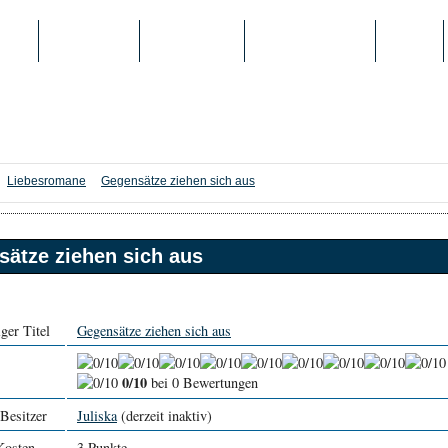
IEN
TOP-LISTEN
SCHULE/UNI
REGISTRIERUNG
LOGIN
Liebesromane
Gegensätze ziehen sich aus
ätze ziehen sich aus
ger Titel
Gegensätze ziehen sich aus
0/10
bei 0 Bewertungen
 Besitzer
Juliska
(derzeit inaktiv)
Kosten
3 Punkte