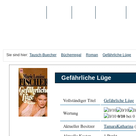
TAUSCH-BUECHER
BÜCHER
MEDIEN
TOP-LISTEN
SC
Sie sind hier:
Tausch-Buecher
Bücherregal
Roman
Gefährliche Lüge
Gefährliche Lüge
Vollständiger Titel
Gefährliche Lüge
Wertung
0/10
bei 0
Aktueller Besitzer
TamaraKatharina
(
Aktuelle Kosten
1 Punkt