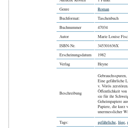
Genre
Roman
Buchformat:
Taschenbuch
Buchnummer
47034
Autor
Marie Louise Fisc
ISBN-Nr.
345301636X
Erscheinungsdatum
1982
Verlag
Heyne
Gebrauchsspuren, d
Eine gefährliche 
v. Vörös zerstöre
Öffentlichkeit von
Beschreibung
sie für ihr Schwei
Geheimpapiere aus
Papiere, die kurz
unermesslicher Wi
Tags:
gefährliche
,
lüge
,