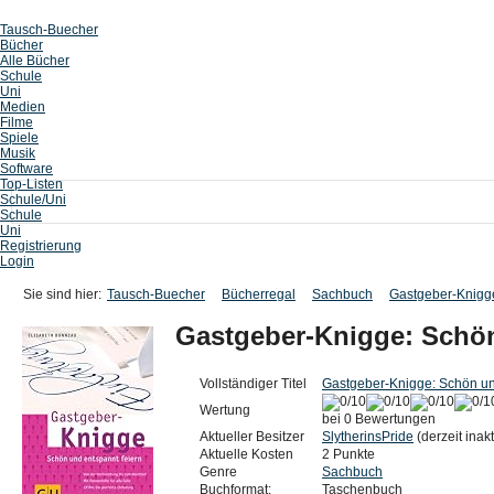
Tausch-Buecher
Bücher
Alle Bücher
Schule
Uni
Medien
Filme
Spiele
Musik
Software
Top-Listen
Schule/Uni
Schule
Uni
Registrierung
Login
Sie sind hier:
Tausch-Buecher
Bücherregal
Sachbuch
Gastgeber-Knigge
Gastgeber-Knigge: Schön
Vollständiger Titel
Gastgeber-Knigge: Schön un
Wertung
bei 0 Bewertungen
Aktueller Besitzer
SlytherinsPride
(derzeit inakt
Aktuelle Kosten
2 Punkte
Genre
Sachbuch
Buchformat:
Taschenbuch