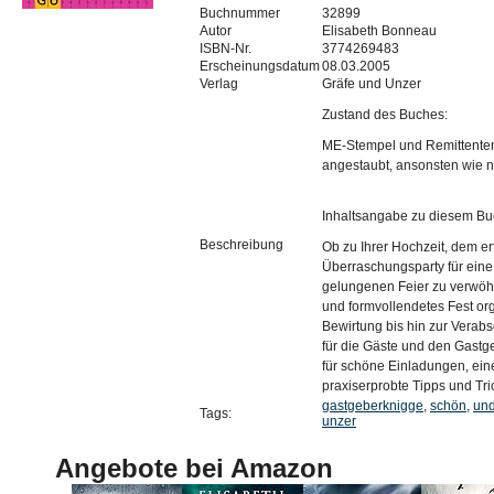
Buchnummer
32899
Autor
Elisabeth Bonneau
ISBN-Nr.
3774269483
Erscheinungsdatum
08.03.2005
Verlag
Gräfe und Unzer
Zustand des Buches:
ME-Stempel und Remittentens
angestaubt, ansonsten wie 
Inhaltsangabe zu diesem Bu
Beschreibung
Ob zu Ihrer Hochzeit, dem e
Überraschungsparty für eine 
gelungenen Feier zu verwöhn
und formvollendetes Fest or
Bewirtung bis hin zur Verab
für die Gäste und den Gastg
für schöne Einladungen, eine
praxiserprobte Tipps und Tr
gastgeberknigge
,
schön
,
un
Tags:
unzer
Angebote bei Amazon