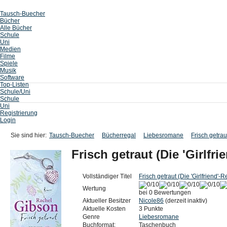
Tausch-Buecher
Bücher
Alle Bücher
Schule
Uni
Medien
Filme
Spiele
Musik
Software
Top-Listen
Schule/Uni
Schule
Uni
Registrierung
Login
Sie sind hier:
Tausch-Buecher
Bücherregal
Liebesromane
Frisch getrau
Frisch getraut (Die 'Girlfri
Vollständiger Titel
Frisch getraut (Die 'Girlfriend'-
Wertung
bei 0 Bewertungen
Aktueller Besitzer
Nicole86
(derzeit inaktiv)
Aktuelle Kosten
3 Punkte
Genre
Liebesromane
Buchformat:
Taschenbuch