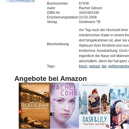
Buchnummer
67436
Autor
Rachel Gibson
ISBN-Nr.
3442465346
Erscheinungsdatum
10.03.2008
Verlag
Goldmann TB
Am Tag nach der Hochzeit ihrer
mörderischen Kater in einem fr
dort hingekommen ist, aber sie 
Beschreibung
Alptraum ihrer Kindheit und nun
erotischne, Ausstrahlung. Doch 
eigentlich die Nase voll Männern
abschütteln, denn der hat ganz a
Tags:
frisch
,
getraut
,
die
,
girlfriendreih
Angebote bei Amazon