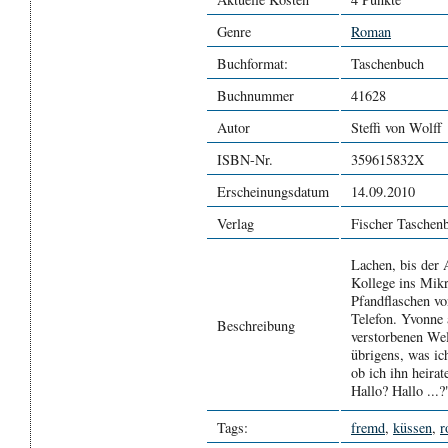
Genre
Roman
Buchformat:
Taschenbuch
Buchnummer
41628
Autor
Steffi von Wolff
ISBN-Nr.
359615832X
Erscheinungsdatum
14.09.2010
Verlag
Fischer Taschen
Lachen, bis der 
Kollege ins Mikr
Pfandflaschen vo
Telefon. Yvonne 
Beschreibung
verstorbenen Wel
übrigens, was ic
ob ich ihn heira
Hallo? Hallo ...?
Tags:
fremd
,
küssen
,
r