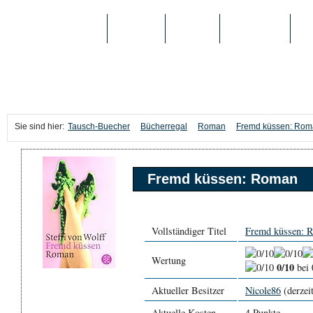
TAUSCH-BUECHER
BÜCHER
MEDIEN
TOP-LISTEN
SC
Sie sind hier:
Tausch-Buecher
Bücherregal
Roman
Fremd küssen: Ro
Fremd küssen: Roman
Vollständiger Titel
Fremd küssen: 
Wertung
0/10
bei 
Aktueller Besitzer
Nicole86
(derzeit
Aktuelle Kosten
4 Punkte