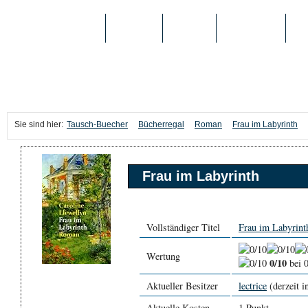
TAUSCH-BUECHER
BÜCHER
MEDIEN
TOP-LISTEN
SC
Sie sind hier:
Tausch-Buecher
Bücherregal
Roman
Frau im Labyrinth
Frau im Labyrinth
Vollständiger Titel
Frau im Labyrint
Wertung
0/10
bei 
Aktueller Besitzer
lectrice
(derzeit i
Aktuelle Kosten
1 Punkt