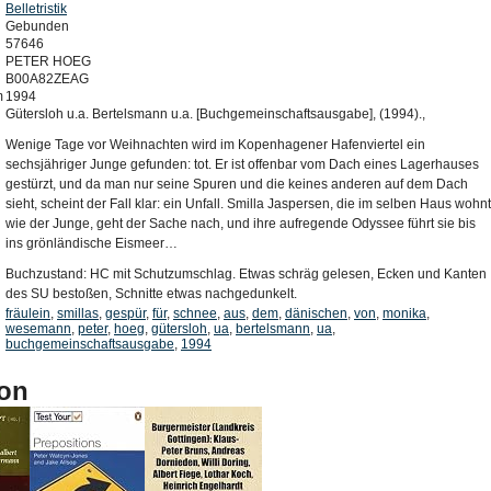
Belletristik
Gebunden
57646
PETER HOEG
B00A82ZEAG
m
1994
Gütersloh u.a. Bertelsmann u.a. [Buchgemeinschaftsausgabe], (1994).,
Wenige Tage vor Weihnachten wird im Kopenhagener Hafenviertel ein
sechsjähriger Junge gefunden: tot. Er ist offenbar vom Dach eines Lagerhauses
gestürzt, und da man nur seine Spuren und die keines anderen auf dem Dach
sieht, scheint der Fall klar: ein Unfall. Smilla Jaspersen, die im selben Haus wohnt
wie der Junge, geht der Sache nach, und ihre aufregende Odyssee führt sie bis
ins grönländische Eismeer…
Buchzustand: HC mit Schutzumschlag. Etwas schräg gelesen, Ecken und Kanten
des SU bestoßen, Schnitte etwas nachgedunkelt.
fräulein
,
smillas
,
gespür
,
für
,
schnee
,
aus
,
dem
,
dänischen
,
von
,
monika
,
wesemann
,
peter
,
hoeg
,
gütersloh
,
ua
,
bertelsmann
,
ua
,
buchgemeinschaftsausgabe
,
1994
on