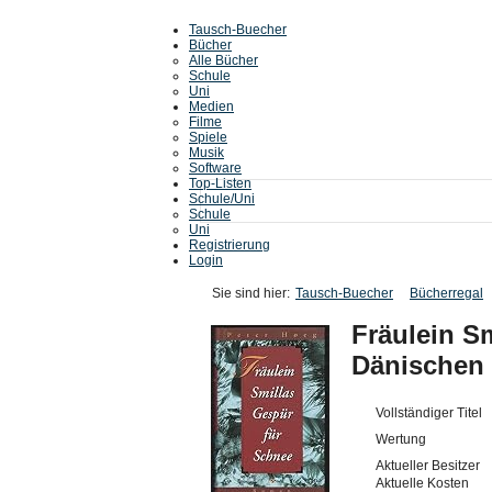
Tausch-Buecher
Bücher
Alle Bücher
Schule
Uni
Medien
Filme
Spiele
Musik
Software
Top-Listen
Schule/Uni
Schule
Uni
Registrierung
Login
Sie sind hier:
Tausch-Buecher
Bücherregal
Fräulein S
Dänischen
Vollständiger Titel
Wertung
Aktueller Besitzer
Aktuelle Kosten