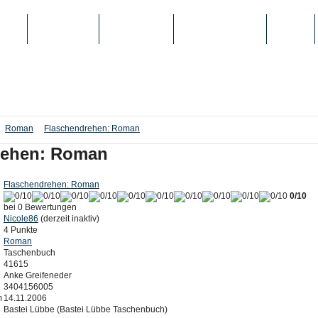
IEN
TOP-LISTEN
SCHULE/UNI
REGISTRIERUNG
LOGIN
Roman
Flaschendrehen: Roman
rehen: Roman
Flaschendrehen: Roman
0/10
bei 0 Bewertungen
Nicole86
(derzeit inaktiv)
4 Punkte
Roman
Taschenbuch
41615
Anke Greifeneder
3404156005
m
14.11.2006
Bastei Lübbe (Bastei Lübbe Taschenbuch)