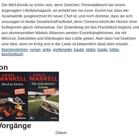
Die Welt könnte so schön sein, denn Gretchen, Filmredakteurin bei einem
angesagten Lifestylemagazin, ist verliebt wie nie zuvor. Dumm nur, dass der
Auserwählte ausgerechnet ihr neuer Chef ist, und noch dümmer, dass sie sich
sozusagen in bester Gesellschaft befindet, denn Clemens bricht die Herzen ihrer
Kolleginnen gleich reihenweise. Der Zickenkrieg um das Prachtstück beginnt, un
aus sturmerprobten Mädels-Allianzen werden Einzelkämpferinnen, die mit
Minirock, Dekolletee und Ellenbogen das Letzte geben. Aber dann hat Gretchen
eine Idee, denn im Krieg und in der Liebe ist bekanntlich (fast) alles erlaubt ...
flaschendrehen
,
roman
,
anke
,
greifeneder
,
bastei
,
lübbe
,
bastei
,
lübbe
,
taschenbuch
on
-Vorgänge
Datum