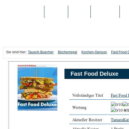
TAUSCH-BUECHER
BÜCHER
MEDIEN
TOP-LISTEN
SC
Sie sind hier:
Tausch-Buecher
Bücherregal
Kochen-Genuss
Fast Food 
Fast Food Deluxe
Vollständiger Titel
Fast Food 
Wertung
0/
Aktueller Besitzer
TamaraKat
Aktuelle Kosten
1 Punkt