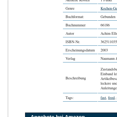
Genre
Kochen-Ge
Buchformat:
Gebunden
Buchnummer
66186
Autor
Achim Ell
ISBN-Nr.
362511035
Erscheinungsdatum
2003
Verlag
Naumann 
Zustandsb
Einband le
Beschreibung
Artikelbes
leckere un
Anleitunge
Tags:
fast
,
food
,