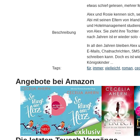
etwas schief gelesen, mehrer fe
Alex und Rosie kennen sich, sei
Abi mit seinen Eltern von Irla
und Hotelmanagement studieren
von Alex. Sie zieht ihre Tochter
Beschreibung
nach Jahren ist er wieder solo -
In all den Jahren bleiben Alex u
E-Mails, Chatnachrichten, SMS
schreiben kann. Doch es ist wie
Königskinder ...
Tags:
für
,
immer
,
vielleicht
,
roman
,
cec
Angebote bei Amazon