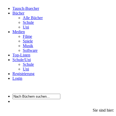
Tausch-Buecher
Bücher
Alle Bücher
Schule
Uni
Medien
Filme
Spiele
Musik
Software
Top-Listen
Schule/Uni
Schule
Uni
Registrierung
Login
Sie sind hier: