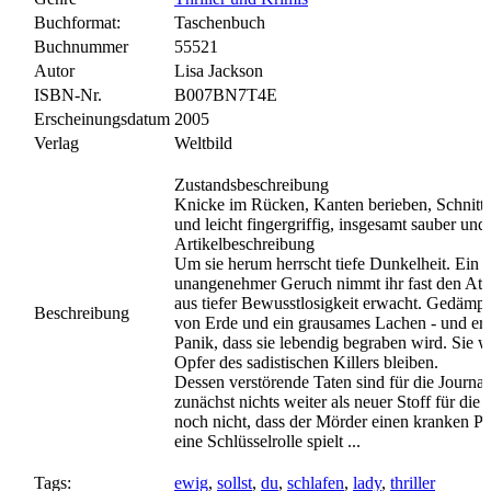
Buchformat:
Taschenbuch
Buchnummer
55521
Autor
Lisa Jackson
ISBN-Nr.
B007BN7T4E
Erscheinungsdatum
2005
Verlag
Weltbild
Zustandsbeschreibung
Knicke im Rücken, Kanten berieben, Schnitt 
und leicht fingergriffig, insgesamt sauber und
Artikelbeschreibung
Um sie herum herrscht tiefe Dunkelheit. Ein s
unangenehmer Geruch nimmt ihr fast den Atem
aus tiefer Bewusstlosigkeit erwacht. Gedämpft
Beschreibung
von Erde und ein grausames Lachen - und erke
Panik, dass sie lebendig begraben wird. Sie wi
Opfer des sadistischen Killers bleiben.
Dessen verstörende Taten sind für die Journali
zunächst nichts weiter als neuer Stoff für die T
noch nicht, dass der Mörder einen kranken Pla
eine Schlüsselrolle spielt ...
Tags:
ewig
,
sollst
,
du
,
schlafen
,
lady
,
thriller