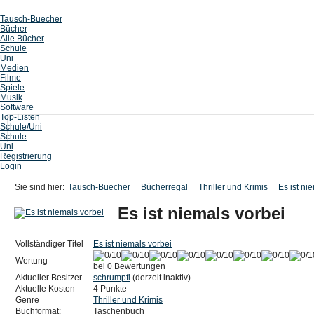
Tausch-Buecher
Bücher
Alle Bücher
Schule
Uni
Medien
Filme
Spiele
Musik
Software
Top-Listen
Schule/Uni
Schule
Uni
Registrierung
Login
Sie sind hier:
Tausch-Buecher
Bücherregal
Thriller und Krimis
Es ist ni
Es ist niemals vorbei
Vollständiger Titel
Es ist niemals vorbei
Wertung
bei 0 Bewertungen
Aktueller Besitzer
schrumpfi
(derzeit inaktiv)
Aktuelle Kosten
4 Punkte
Genre
Thriller und Krimis
Buchformat:
Taschenbuch