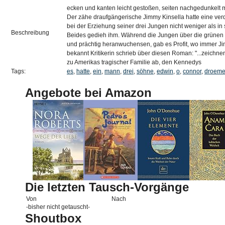
ecken und kanten leicht gestoßen, seiten nachgedunkelt
Der zähe draufgängerische Jimmy Kinsella hatte eine ve
bei der Erziehung seiner drei Jungen nicht weniger als in
Beschreibung
Beides gedieh ihm. Während die Jungen über die grünen 
und prächtig heranwuchensen, gab es Profit, wo immer Jim
bekannt Kritikerin schrieb über diesen Roman: "...zeichnen
zu Amerikas tragischer Familie ab, den Kennedys
Tags:
es
,
hatte
,
ein
,
mann
,
drei
,
söhne
,
edwin
,
o
,
connor
,
droeme
Angebote bei Amazon
Die letzten Tausch-Vorgänge
Von
Nach
-bisher nicht getauscht-
Shoutbox