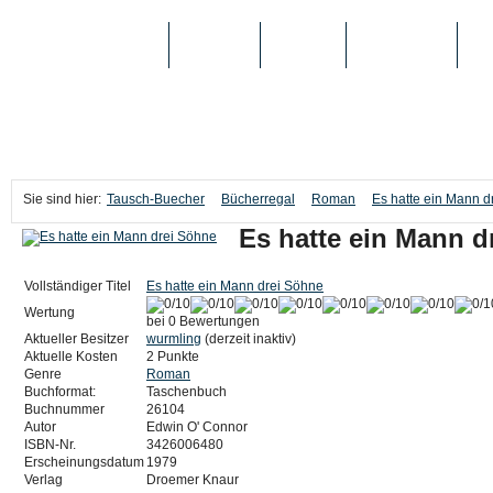
TAUSCH-BUECHER
BÜCHER
MEDIEN
TOP-LISTEN
SC
Sie sind hier:
Tausch-Buecher
Bücherregal
Roman
Es hatte ein Mann d
Es hatte ein Mann d
Vollständiger Titel
Es hatte ein Mann drei Söhne
Wertung
bei 0 Bewertungen
Aktueller Besitzer
wurmling
(derzeit inaktiv)
Aktuelle Kosten
2 Punkte
Genre
Roman
Buchformat:
Taschenbuch
Buchnummer
26104
Autor
Edwin O' Connor
ISBN-Nr.
3426006480
Erscheinungsdatum
1979
Verlag
Droemer Knaur