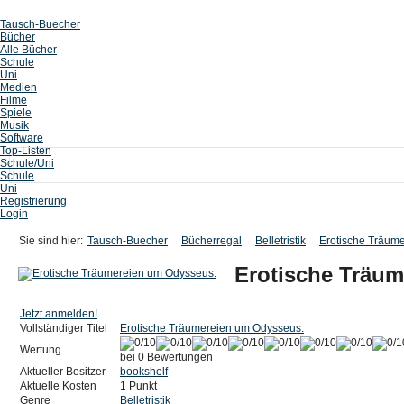
Tausch-Buecher
Bücher
Alle Bücher
Schule
Uni
Medien
Filme
Spiele
Musik
Software
Top-Listen
Schule/Uni
Schule
Uni
Registrierung
Login
Sie sind hier:
Tausch-Buecher
Bücherregal
Belletristik
Erotische Träum
Erotische Träu
Jetzt anmelden!
Vollständiger Titel
Erotische Träumereien um Odysseus.
Wertung
bei 0 Bewertungen
Aktueller Besitzer
bookshelf
Aktuelle Kosten
1 Punkt
Genre
Belletristik