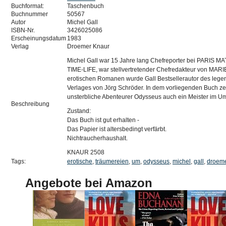
Buchformat:
Taschenbuch
Buchnummer
50567
Autor
Michel Gall
ISBN-Nr.
3426025086
Erscheinungsdatum
1983
Verlag
Droemer Knaur
Michel Gall war 15 Jahre lang Chefreporter bei PARIS MA
TIME-LIFE, war stellvertretender Chefredakteur von MARI
erotischen Romanen wurde Gall Bestsellerautor des lege
Verlages von Jörg Schröder. In dem vorliegenden Buch zei
unsterbliche Abenteurer Odysseus auch ein Meister im Umg
Beschreibung
Zustand:
Das Buch ist gut erhalten -
Das Papier ist altersbedingt verfärbt.
Nichtraucherhaushalt.
KNAUR 2508
Tags:
erotische
,
träumereien
,
um
,
odysseus
,
michel
,
gall
,
droem
Angebote bei Amazon