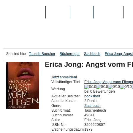
TAUSCH-BUECHER
BÜCHER
MEDIEN
TOP-LISTEN
SC
Sie sind hier:
Tausch-Buecher
Bücherregal
Sachbuch
Erica Jong: Angs
Erica Jong: Angst vorm F
Jetzt anmelden!
Vollständiger Titel
Erica Jong: Angst vorm Fliege
Wertung
bei 0 Bewertungen
Aktueller Besitzer
bookshelf
Aktuelle Kosten
2 Punkte
Genre
Sachbuch
Buchformat:
Taschenbuch
Buchnummer
49841
Autor
Erica Jong
ISBN-Nr.
3596220807
Erscheinungsdatum
1979