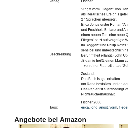
Verlag
Fischer
"Angst vorm Fliegen", von Henr
als literarisches Ereignis gefe
27 Sprachen übersetzt.
Erica Jongs erster Roman "Angst
und Frechheit, Brillanz und Ang
einen neuen Ton, eine neue Qua
Fliegen" setzt auf vergnügte W
im Roggen" und Philip Roths "
sensibel und unbestechlich ha
Beschreibung
Berühmtheit erlangt. (John Upd
„Bigamie heißt, einen Mann z
– von einer Frau, zitiert auf Se
Zustand:
Das Buch ist gut erhalten -
am Rand bestoßen und an de
Das Papier ist altersbedingt ve
Nichtraucherhaushalt.
Fischer 2080
Tags:
erica
,
jong
,
angst
,
vorm
,
fliege
Angebote bei Amazon