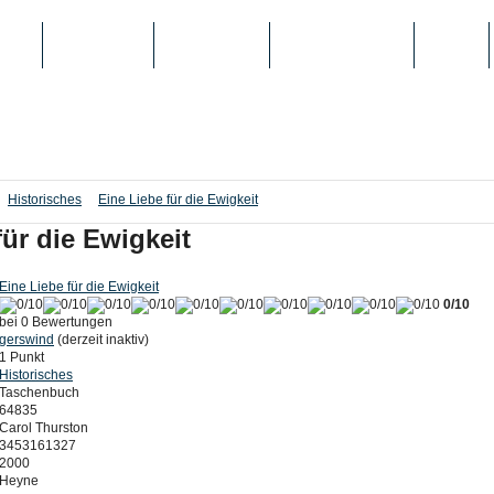
IEN
TOP-LISTEN
SCHULE/UNI
REGISTRIERUNG
LOGIN
Historisches
Eine Liebe für die Ewigkeit
für die Ewigkeit
Eine Liebe für die Ewigkeit
0/10
bei 0 Bewertungen
gerswind
(derzeit inaktiv)
1 Punkt
Historisches
Taschenbuch
64835
Carol Thurston
3453161327
2000
Heyne