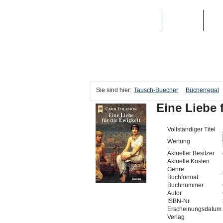
TAUSCH-BUECHER
BÜCHER
MED
Sie sind hier:
Tausch-Buecher
Bücherregal
Eine Liebe 
Vollständiger Titel
Wertung
Aktueller Besitzer
Aktuelle Kosten
Genre
Buchformat:
Buchnummer
Autor
ISBN-Nr.
Erscheinungsdatum
Verlag