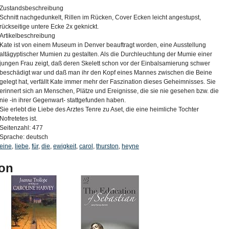
Zustandsbeschreibung
Schnitt nachgedunkelt, Rillen im Rücken, Cover Ecken leicht angestupst,
rückseitige untere Ecke 2x geknickt.
Artikelbeschreibung
Kate ist von einem Museum in Denver beauftragt worden, eine Ausstellung
altägyptischer Mumien zu gestalten. Als die Durchleuchtung der Mumie einer
jungen Frau zeigt, daß deren Skelett schon vor der Einbalsamierung schwer
beschädigt war und daß man ihr den Kopf eines Mannes zwischen die Beine
gelegt hat, verfällt Kate immer mehr der Faszination dieses Geheimnisses. Sie
erinnert sich an Menschen, Plätze und Ereignisse, die sie nie gesehen bzw. die
nie -in ihrer Gegenwart- stattgefunden haben.
Sie erlebt die Liebe des Arztes Tenre zu Aset, die eine heimliche Tochter
Nofretetes ist.
Seitenzahl: 477
Sprache: deutsch
eine
,
liebe
,
für
,
die
,
ewigkeit
,
carol
,
thurston
,
heyne
on