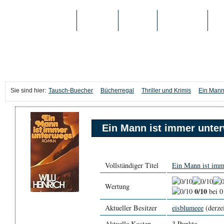
TAUSCH-BUECHER
BÜCHER
MEDIEN
TOP-LISTEN
SC
Sie sind hier:
Tausch-Buecher
Bücherregal
Thriller und Krimis
Ein Mann
Ein Mann ist immer unte
Vollständiger Titel
Ein Mann ist imm
Wertung
0/10
bei 0
Aktueller Besitzer
eisblumeee
(derzei
Aktuelle Kosten
3 Punkte