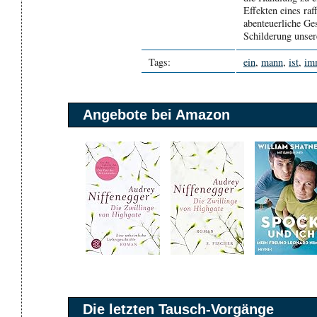
Effekten eines raf
abenteuerliche Ge
Schilderung unsere
Tags:
ein
,
mann
,
ist
,
im
Angebote bei Amazon
Die letzten Tausch-Vorgänge