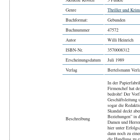
Genre
Thriller und Krim
Buchformat:
Gebunden
Buchnummer
47572
Autor
Willi Heinrich
ISBN-Nr.
3570008312
Erscheinungsdatum
Juli 1989
Verlag
Bertelsmann Verl
In der Papierfabr
Firmenchef hat de
bedroht! Der Vorf
Geschäftsleitung 
sogar die Redakti
Skandal deckt ab
Beziehungen” in d
Beschreibung
Damen und Herren 
hier unter Erfolg
dann noch zu eine
die Handlung zu e