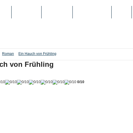
IEN
TOP-LISTEN
SCHULE/UNI
REGISTRIERUNG
LOGIN
Roman
Ein Hauch von Frühling
ch von Frühling
0/10