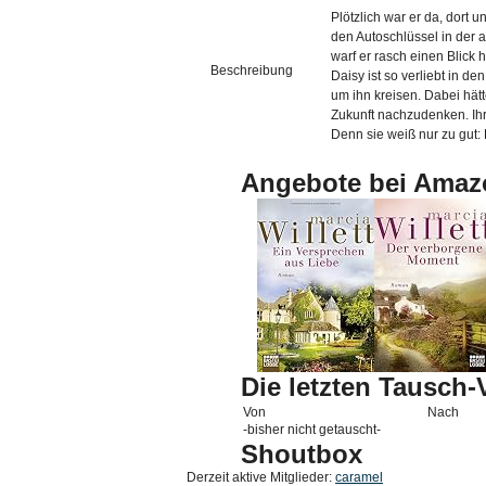
Plötzlich war er da, dort 
den Autoschlüssel in der 
warf er rasch einen Blick h
Beschreibung
Daisy ist so verliebt in 
um ihn kreisen. Dabei hätt
Zukunft nachzudenken. Ihr
Denn sie weiß nur zu gut: 
Angebote bei Amaz
Die letzten Tausch
Von
Nach
-bisher nicht getauscht-
Shoutbox
Derzeit aktive Mitglieder:
caramel