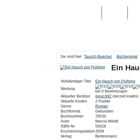
TAUSCH-BUECHER
BÜCHER
MED
Sie sind hier:
Tausch-Buecher
Bücherregal
Ein Hau
Vollständiger Titel
Ein Hauch von Frühling
Wertung
bei 0 Bewertungen
Aktueller Besitzer
gina1992
(derzeit inaktiv)
Aktuelle Kosten
2 Punkte
Genre
Roman
Buchformat:
Gebunden
Buchnummer
29530
Autor
Marcia Willett
ISBN-Nr.
50028
Erscheinungsdatum
2009
Verlag
Bertelsmann