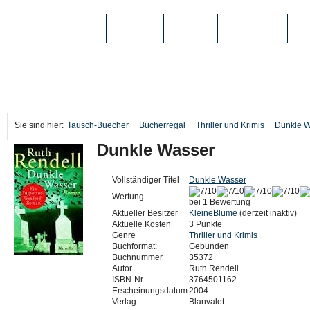
TAUSCH-BUECHER
BÜCHER
MEDIEN
TOP-LISTEN
SC
Sie sind hier:
Tausch-Buecher
Bücherregal
Thriller und Krimis
Dunkle 
Dunkle Wasser
Vollständiger Titel
Dunkle Wasser
Wertung
bei 1 Bewertung
Aktueller Besitzer
KleineBlume
(derzeit inaktiv)
Aktuelle Kosten
3 Punkte
Genre
Thriller und Krimis
Buchformat:
Gebunden
Buchnummer
35372
Autor
Ruth Rendell
ISBN-Nr.
3764501162
Erscheinungsdatum
2004
Verlag
Blanvalet