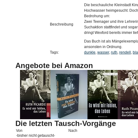
Die beschauliche Kleinstadt Ki
Hochwasser heimgesucht. Doch Ch
Bedrohung um:
Zwei Teenager und ihre Lehreri
Beschreibung
Suchaktion stattfindet und sog
dringt Wexford bereits immer tie
Das Buch ist als Mängelexemplar
ansonsten in Ordnung.
Tags:
dunkle
,
wasser
,
ruth
,
rendell
,
bla
Angebote bei Amazon
Die letzten Tausch-Vorgänge
Von
Nach
-bisher nicht getauscht-