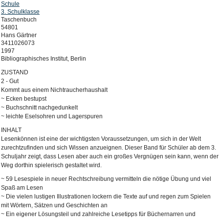
Schule
3. Schulklasse
Taschenbuch
54801
Hans Gärtner
3411026073
1997
Bibliographisches Institut, Berlin
ZUSTAND
2 - Gut
Kommt aus einem Nichtraucherhaushalt
~ Ecken bestupst
~ Buchschnitt nachgedunkelt
~ leichte Eselsohren und Lagerspuren
INHALT
Lesenkönnen ist eine der wichtigsten Voraussetzungen, um sich in der Welt
zurechtzufinden und sich Wissen anzueignen. Dieser Band für Schüler ab dem 3.
Schuljahr zeigt, dass Lesen aber auch ein großes Vergnügen sein kann, wenn der
Weg dorthin spielerisch gestaltet wird.
~ 59 Lesespiele in neuer Rechtschreibung vermitteln die nötige Übung und viel
Spaß am Lesen
~ Die vielen lustigen Illustrationen lockern die Texte auf und regen zum Spielen
mit Wörtern, Sätzen und Geschichten an
~ Ein eigener Lösungsteil und zahlreiche Lesetipps für Büchernarren und