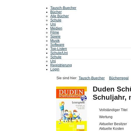
Tausch-Buecher
Bücher
Alle Bücher
Schule
Uni
Medien
Filme
Spiele
Musik
Software
Top-Listen
Schule/Uni
Schule
Uni
Registrierung
Login
Sie sind hier:
Tausch-Buecher
Bücherregal
Duden Schül
Schuljahr,
Vollständiger Titel
Wertung
Aktueller Besitzer
Aktuelle Kosten