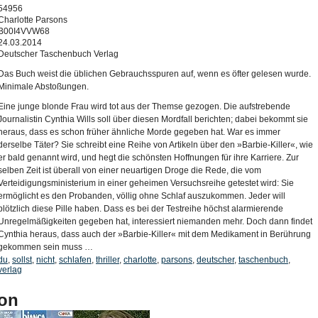
54956
Charlotte Parsons
B00I4VVW68
24.03.2014
Deutscher Taschenbuch Verlag
Das Buch weist die üblichen Gebrauchsspuren auf, wenn es öfter gelesen wurde.
Minimale Abstoßungen.
Eine junge blonde Frau wird tot aus der Themse gezogen. Die aufstrebende
Journalistin Cynthia Wills soll über diesen Mordfall berichten; dabei bekommt sie
heraus, dass es schon früher ähnliche Morde gegeben hat. War es immer
derselbe Täter? Sie schreibt eine Reihe von Artikeln über den »Barbie-Killer«, wie
er bald genannt wird, und hegt die schönsten Hoffnungen für ihre Karriere. Zur
selben Zeit ist überall von einer neuartigen Droge die Rede, die vom
Verteidigungsministerium in einer geheimen Versuchsreihe getestet wird: Sie
ermöglicht es den Probanden, völlig ohne Schlaf auszukommen. Jeder will
plötzlich diese Pille haben. Dass es bei der Testreihe höchst alarmierende
Unregelmäßigkeiten gegeben hat, interessiert niemanden mehr. Doch dann findet
Cynthia heraus, dass auch der »Barbie-Killer« mit dem Medikament in Berührung
gekommen sein muss …
du
,
sollst
,
nicht
,
schlafen
,
thriller
,
charlotte
,
parsons
,
deutscher
,
taschenbuch
,
verlag
on