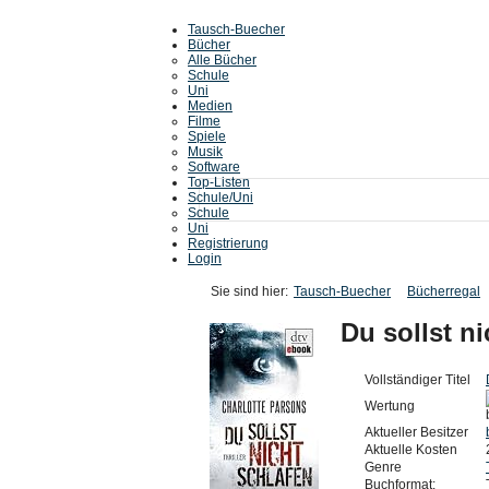
Tausch-Buecher
Bücher
Alle Bücher
Schule
Uni
Medien
Filme
Spiele
Musik
Software
Top-Listen
Schule/Uni
Schule
Uni
Registrierung
Login
Sie sind hier:
Tausch-Buecher
Bücherregal
Du sollst ni
Vollständiger Titel
Wertung
Aktueller Besitzer
Aktuelle Kosten
Genre
Buchformat: