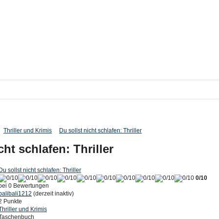
Thriller und Krimis
Du sollst nicht schlafen: Thriller
cht schlafen: Thriller
Du sollst nicht schlafen: Thriller
0/10
bei 0 Bewertungen
balibali1212
(derzeit inaktiv)
2 Punkte
Thriller und Krimis
Taschenbuch