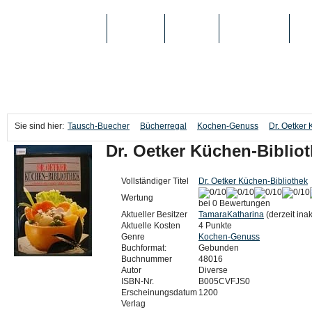
TAUSCH-BUECHER
BÜCHER
MEDIEN
TOP-LISTEN
SC
Sie sind hier:
Tausch-Buecher
Bücherregal
Kochen-Genuss
Dr. Oetker 
Dr. Oetker Küchen-Biblio
Vollständiger Titel
Dr. Oetker Küchen-Bibliothek
Wertung
bei 0 Bewertungen
Aktueller Besitzer
TamaraKatharina
(derzeit inak
Aktuelle Kosten
4 Punkte
Genre
Kochen-Genuss
Buchformat:
Gebunden
Buchnummer
48016
Autor
Diverse
ISBN-Nr.
B005CVFJS0
Erscheinungsdatum
1200
Verlag