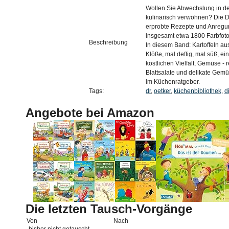
Wollen Sie Abwechslung in de
kulinarisch verwöhnen? Die Dr
erprobte Rezepte und Anregun
insgesamt etwa 1800 Farbfoto
Beschreibung
In diesem Band: Kartoffeln a
Klöße, mal deftig, mal süß, ein
köstlichen Vielfalt, Gemüse - 
Blattsalate und delikate Gemü
im Küchenratgeber.
Tags:
dr
,
oetker
,
küchenbibliothek
,
d
Angebote bei Amazon
Die letzten Tausch-Vorgänge
Von
Nach