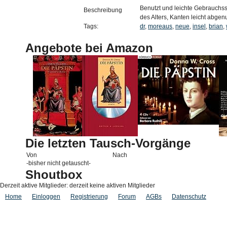
Benutzt und leichte Gebrauchss
Beschreibung
des Alters, Kanten leicht abgenu
Tags:
dr
,
moreaus
,
neue
,
insel
,
brian
,
Angebote bei Amazon
Die letzten Tausch-Vorgänge
Von
Nach
-bisher nicht getauscht-
Shoutbox
Derzeit aktive Mitglieder: derzeit keine aktiven Mitglieder
Home
Einloggen
Registrierung
Forum
AGBs
Datenschutz