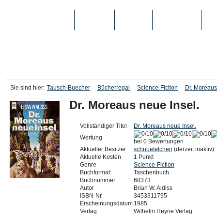
TAUSCH-BUECHER
BÜCHER
MEDIEN
TOP-LISTEN
SC
Sie sind hier:
Tausch-Buecher
Bücherregal
Science-Fiction
Dr. Moreaus
Dr. Moreaus neue Insel.
Vollständiger Titel
Dr. Moreaus neue Insel.
Wertung
bei 0 Bewertungen
Aktueller Besitzer
schnuefelchen
(derzeit inaktiv)
Aktuelle Kosten
1 Punkt
Genre
Science-Fiction
Buchformat:
Taschenbuch
Buchnummer
68373
Autor
Brian W. Aldiss
ISBN-Nr.
3453311795
Erscheinungsdatum
1985
Verlag
Wilhelm Heyne Verlag