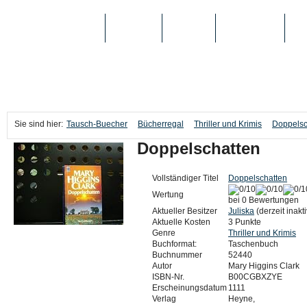
TAUSCH-BUECHER
BÜCHER
MEDIEN
TOP-LISTEN
SC
Sie sind hier:
Tausch-Buecher
Bücherregal
Thriller und Krimis
Doppelsc
Doppelschatten
Vollständiger Titel
Doppelschatten
Wertung
bei 0 Bewertungen
Aktueller Besitzer
Juliska
(derzeit inakti
Aktuelle Kosten
3 Punkte
Genre
Thriller und Krimis
Buchformat:
Taschenbuch
Buchnummer
52440
Autor
Mary Higgins Clark
ISBN-Nr.
B00CGBXZYE
Erscheinungsdatum
1111
Verlag
Heyne,