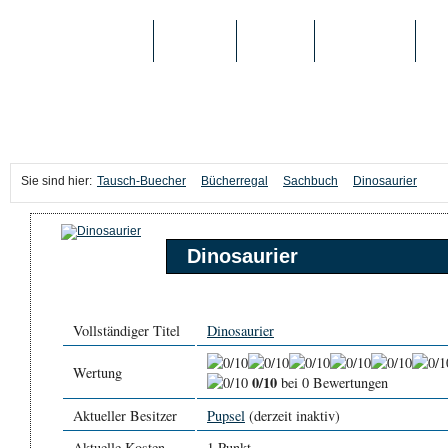
TAUSCH-BUECHER
BÜCHER
MEDIEN
TOP-LISTEN
SC
Sie sind hier:
Tausch-Buecher
Bücherregal
Sachbuch
Dinosaurier
Dinosaurier
Vollständiger Titel
Dinosaurier
Wertung
0/10
bei 0 Bewertungen
Aktueller Besitzer
Pupsel
(derzeit inaktiv)
Aktuelle Kosten
1 Punkt