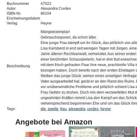
Buchnummer
47022
Autor
Alexandra Cordes
ISBN-Nr.
86104
Erscheinungsdatum
Verlag
Heyne
Mängelexemplar!
Gebrauchsspuren, da schon älter.
Eine junge Frau kämpft um ihr Glück, das plötzlich von alle
Lisa Karlsberd in erst seit wenigen Tagen mit Jürgen, ei
Jahre älteren Rechtsanwalt, verheiratet. Aus seiner erste
einer berühmten Schauspielerin, hat er drei fast erwachse
mit dem frisch getrauten Paar ihre neue, prachtvolle Vill
Beschreibung
bezogen haben. Doch bereits nach den ersten Ehetagen 
Wolken das junge Glück: wehen eines unseligen Vertrages
Vater ausgearbeitet hat, gerät er an den Rand des Ruins. D
vor unüberwindliche Probleme und plötzlich schient Lisa 
Frau Gefahr zu drohen. Doch mix dem verzweifelten Mut 
ungeahnten Kräften nimmt Lisa den Kampf um das Schicks
vielversprechend begonnenen Ehe und um das Glück ihre
Tags:
die
,
zweite
,
frau
,
alexandra
,
cordes
,
heyne
Angebote bei Amazon