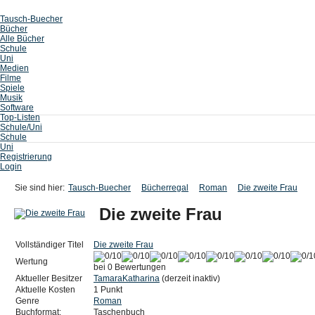
Tausch-Buecher
Bücher
Alle Bücher
Schule
Uni
Medien
Filme
Spiele
Musik
Software
Top-Listen
Schule/Uni
Schule
Uni
Registrierung
Login
Sie sind hier:
Tausch-Buecher
Bücherregal
Roman
Die zweite Frau
Die zweite Frau
Vollständiger Titel
Die zweite Frau
Wertung
bei 0 Bewertungen
Aktueller Besitzer
TamaraKatharina
(derzeit inaktiv)
Aktuelle Kosten
1 Punkt
Genre
Roman
Buchformat:
Taschenbuch