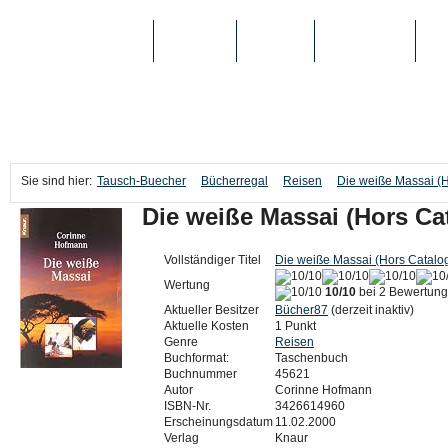
TAUSCH-BUECHER
BÜCHER
MEDIEN
TOP-LISTEN
SC
Sie sind hier:
Tausch-Buecher
Bücherregal
Reisen
Die weiße Massai (
Die weiße Massai (Hors Ca
Vollständiger Titel
Die weiße Massai (Hors Catalo
Wertung
10/10
bei 2 Bewertun
Aktueller Besitzer
Bücher87
(derzeit inaktiv)
Aktuelle Kosten
1 Punkt
Genre
Reisen
Buchformat:
Taschenbuch
Buchnummer
45621
Autor
Corinne Hofmann
ISBN-Nr.
3426614960
Erscheinungsdatum
11.02.2000
Verlag
Knaur