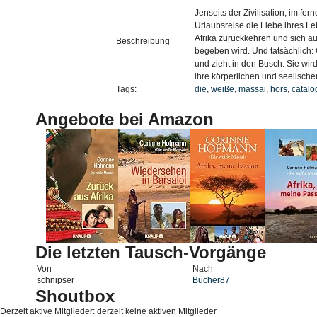
Jenseits der Zivilisation, im fe
Urlaubsreise die Liebe ihres L
Afrika zurückkehren und sich 
Beschreibung
begeben wird. Und tatsächlich: 
und zieht in den Busch. Sie wir
ihre körperlichen und seelisch
Tags:
die
,
weiße
,
massai
,
hors
,
catalo
Angebote bei Amazon
Die letzten Tausch-Vorgänge
Von
Nach
schnipser
Bücher87
Shoutbox
Derzeit aktive Mitglieder: derzeit keine aktiven Mitglieder