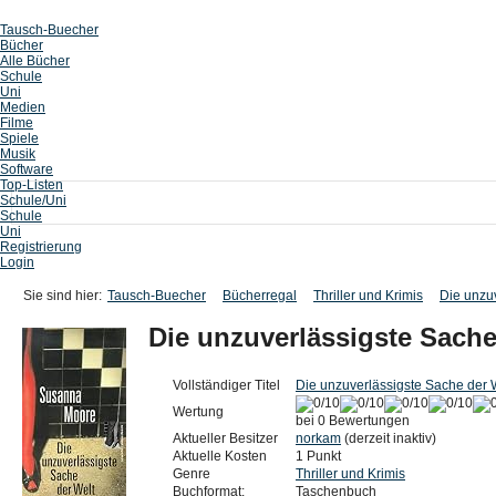
Tausch-Buecher
Bücher
Alle Bücher
Schule
Uni
Medien
Filme
Spiele
Musik
Software
Top-Listen
Schule/Uni
Schule
Uni
Registrierung
Login
Sie sind hier:
Tausch-Buecher
Bücherregal
Thriller und Krimis
Die unzu
Die unzuverlässigste Sache
Vollständiger Titel
Die unzuverlässigste Sache der 
Wertung
bei 0 Bewertungen
Aktueller Besitzer
norkam
(derzeit inaktiv)
Aktuelle Kosten
1 Punkt
Genre
Thriller und Krimis
Buchformat:
Taschenbuch