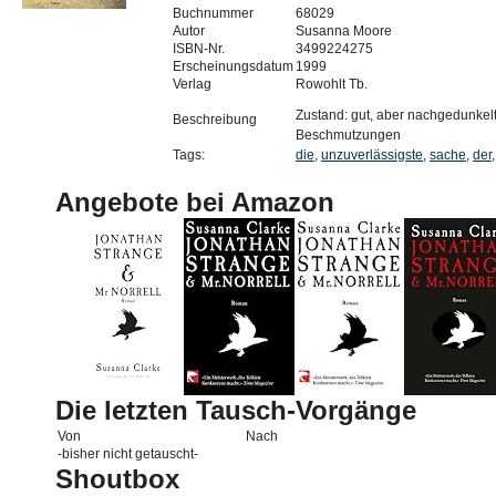
Buchnummer
68029
Autor
Susanna Moore
ISBN-Nr.
3499224275
Erscheinungsdatum
1999
Verlag
Rowohlt Tb.
Zustand: gut, aber nachgedunkelt
Beschreibung
Beschmutzungen
Tags:
die
,
unzuverlässigste
,
sache
,
der
Angebote bei Amazon
Die letzten Tausch-Vorgänge
Von
Nach
-bisher nicht getauscht-
Shoutbox