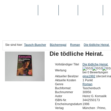
TAUSCH-BUECHER
BÜCHER
MEDIEN
TOP-LISTEN
SC
Sie sind hier:
Tausch-Buecher
Bücherregal
Roman
Die tödliche Heirat.
Die tödliche Heirat.
Vollständiger Titel
Die tödliche Heirat.
Wertung
bei 0 Bewertungen
Aktueller Besitzer
gina1992
(derzeit ina
Aktuelle Kosten
1 Punkt
Genre
Roman
Buchformat:
Taschenbuch
Buchnummer
30956
Autor
Heinz G. Konsalik
ISBN-Nr.
3442550173
Erscheinungsdatum
1996
Verlag
München : Primo,