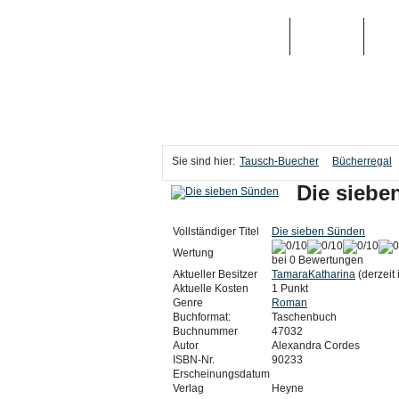
TAUSCH-BUECHER
BÜCHER
MED
Sie sind hier:
Tausch-Buecher
Bücherregal
Die siebe
Vollständiger Titel
Die sieben Sünden
Wertung
bei 0 Bewertungen
Aktueller Besitzer
TamaraKatharina
(derzeit 
Aktuelle Kosten
1 Punkt
Genre
Roman
Buchformat:
Taschenbuch
Buchnummer
47032
Autor
Alexandra Cordes
ISBN-Nr.
90233
Erscheinungsdatum
Verlag
Heyne