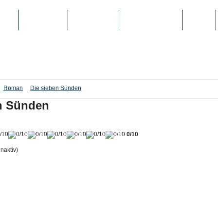
IEN
TOP-LISTEN
SCHULE/UNI
REGISTRIERUNG
LOGIN
Roman
Die sieben Sünden
n Sünden
0/10
inaktiv)