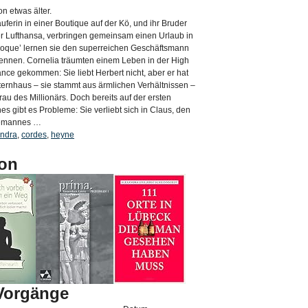
n etwas älter.
ferin in einer Boutique auf der Kö, und ihr Bruder
er Lufthansa, verbringen gemeinsam einen Urlaub in
Epoque’ lernen sie den superreichen Geschäftsmann
kennen. Cornelia träumten einem Leben in der High
nce gekommen: Sie liebt Herbert nicht, aber er hat
lternhaus – sie stammt aus ärmlichen Verhältnissen –
Frau des Millionärs. Doch bereits auf der ersten
s gibt es Probleme: Sie verliebt sich in Claus, den
hemannes …
andra
,
cordes
,
heyne
on
-Vorgänge