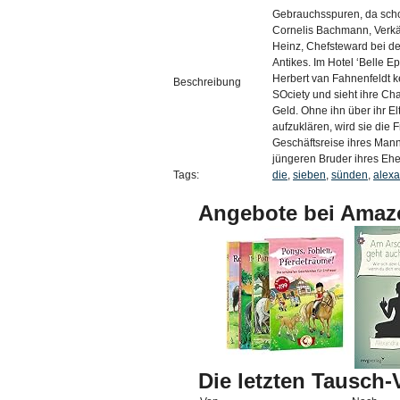
Gebrauchsspuren, da scho
Cornelis Bachmann, Verkäu
Heinz, Chefsteward bei d
Antikes. Im Hotel ‘Belle 
Herbert van Fahnenfeldt 
Beschreibung
SOciety und sieht ihre Cha
Geld. Ohne ihn über ihr E
aufzuklären, wird sie die 
Geschäftsreise ihres Manne
jüngeren Bruder ihres E
Tags:
die
,
sieben
,
sünden
,
alex
Angebote bei Amaz
Die letzten Tausch