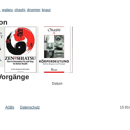
e
,
wataru
,
ohashi
,
droemer
,
knaur
on
-Vorgänge
Datum
AGBs
Datenschutz
15.91