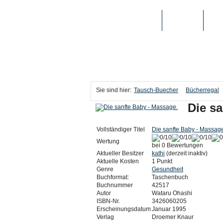
TAUSCH-BUECHER
BÜCHER
MED
Sie sind hier:
Tausch-Buecher
Bücherregal
Die s
Vollständiger Titel
Die sanfte Baby - Massag
Wertung
bei 0 Bewertungen
Aktueller Besitzer
kathi
(derzeit inaktiv)
Aktuelle Kosten
1 Punkt
Genre
Gesundheit
Buchformat:
Taschenbuch
Buchnummer
42517
Autor
Wataru Ohashi
ISBN-Nr.
3426060205
Erscheinungsdatum
Januar 1995
Verlag
Droemer Knaur