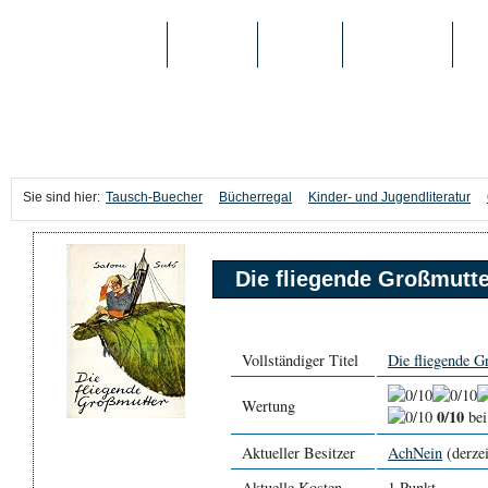
TAUSCH-BUECHER
BÜCHER
MEDIEN
TOP-LISTEN
SC
Sie sind hier:
Tausch-Buecher
Bücherregal
Kinder- und Jugendliteratur
Die fliegende Großmutte
Vollständiger Titel
Die fliegende G
Wertung
0/10
bei
Aktueller Besitzer
AchNein
(derzei
Aktuelle Kosten
1 Punkt