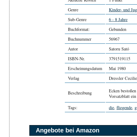
Genre
Kinder- und Jug
Sub-Genre
6 - 8 Jahre
Buchformat:
Gebunden
Buchnummer
56967
Autor
Satoru Sató
ISBN-Nr.
3791519115
Erscheinungsdatum
Mai 1980
Verlag
Dressler Cecilie
Ecken bestoßen 
Beschreibung
Vorsatzblatt ein
Tags:
die
,
fliegende
,
g
Angebote bei Amazon