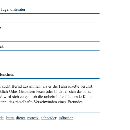
 Jugendliteratur
h
eck
4
München,
 zuckt Bernd zusammen, als er die Fahrradkette berührt.
klich Udos Gedanken lesen oder bildet er sich das alles
d wird sich zeigen, ob die unheimliche flüsternde Kette
kann, das rätselhafte Verschwinden eines Freundes
.
nde
,
kette
,
dieter
,
rotteck
,
schneider
,
münchen