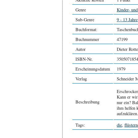
Genre
Kinder- und
Sub-Genre
9 - 13 Jahre
Buchformat:
Taschenbuc
Buchnummer
47199
Autor
Dieter Rott
ISBN-Nr.
350507185
Erscheinungsdatum
1979
Verlag
Schneider 
Erschrocken
Kann er wir
Beschreibung
nur ein? Bal
ihm helfen 
aufzuklären
Tags:
die
,
flüster