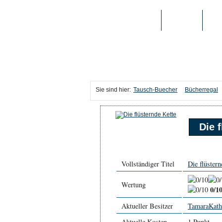
TAUSCH-BUECHER
BÜCHER
MED
Sie sind hier:
Tausch-Buecher
Bücherregal
Die 
Vollständiger Titel
Die flüstern
Wertung
0/1
Aktueller Besitzer
TamaraKath
Aktuelle Kosten
1 Punkt