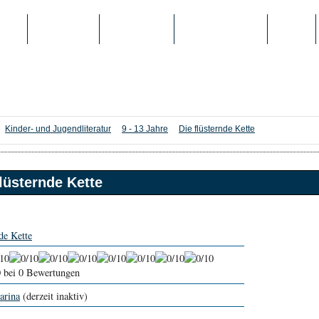
IEN
TOP-LISTEN
SCHULE/UNI
REGISTRIERUNG
LOGIN
Kinder- und Jugendliteratur
9 - 13 Jahre
Die flüsternde Kette
flüsternde Kette
de Kette
0
bei 0 Bewertungen
arina
(derzeit inaktiv)