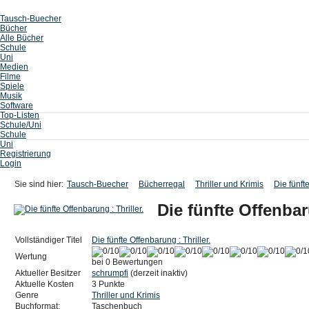
Tausch-Buecher
Bücher
Alle Bücher
Schule
Uni
Medien
Filme
Spiele
Musik
Software
Top-Listen
Schule/Uni
Schule
Uni
Registrierung
Login
Sie sind hier:
Tausch-Buecher
Bücherregal
Thriller und Krimis
Die fünfte
Die fünfte Offenbaru
Vollständiger Titel
Die fünfte Offenbarung : Thriller.
Wertung
bei 0 Bewertungen
Aktueller Besitzer
schrumpfi
(derzeit inaktiv)
Aktuelle Kosten
3 Punkte
Genre
Thriller und Krimis
Buchformat:
Taschenbuch