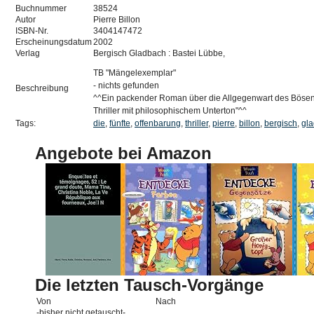
Buchnummer
38524
Autor
Pierre Billon
ISBN-Nr.
3404147472
Erscheinungsdatum
2002
Verlag
Bergisch Gladbach : Bastei Lübbe,
TB "Mängelexemplar"
- nichts gefunden
Beschreibung
^^Ein packender Roman über die Allgegenwart des Bösen 
Thriller mit philosophischem Unterton"^^
Tags:
die
,
fünfte
,
offenbarung
,
thriller
,
pierre
,
billon
,
bergisch
,
gl
Angebote bei Amazon
Die letzten Tausch-Vorgänge
Von
Nach
-bisher nicht getauscht-