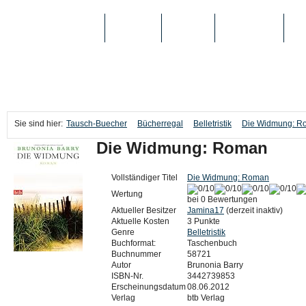
TAUSCH-BUECHER
BÜCHER
MEDIEN
TOP-LISTEN
SC
Sie sind hier:
Tausch-Buecher
Bücherregal
Belletristik
Die Widmung: R
Die Widmung: Roman
Vollständiger Titel
Die Widmung: Roman
Wertung
bei 0 Bewertungen
Aktueller Besitzer
Jamina17
(derzeit inaktiv)
Aktuelle Kosten
3 Punkte
Genre
Belletristik
Buchformat:
Taschenbuch
Buchnummer
58721
Autor
Brunonia Barry
ISBN-Nr.
3442739853
Erscheinungsdatum
08.06.2012
Verlag
btb Verlag