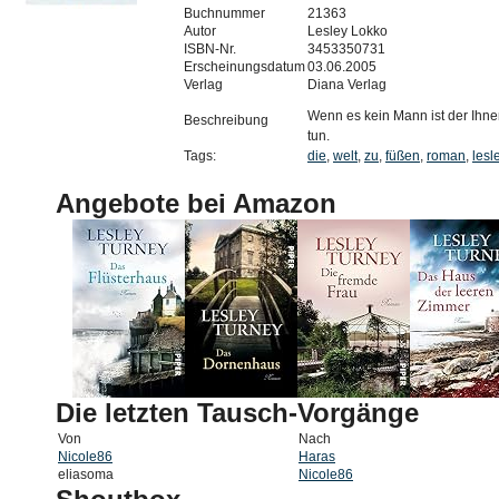
Buchnummer
21363
Autor
Lesley Lokko
ISBN-Nr.
3453350731
Erscheinungsdatum
03.06.2005
Verlag
Diana Verlag
Wenn es kein Mann ist der Ihne
Beschreibung
tun.
Tags:
die
,
welt
,
zu
,
füßen
,
roman
,
lesl
Angebote bei Amazon
Die letzten Tausch-Vorgänge
Von
Nach
Nicole86
Haras
eliasoma
Nicole86