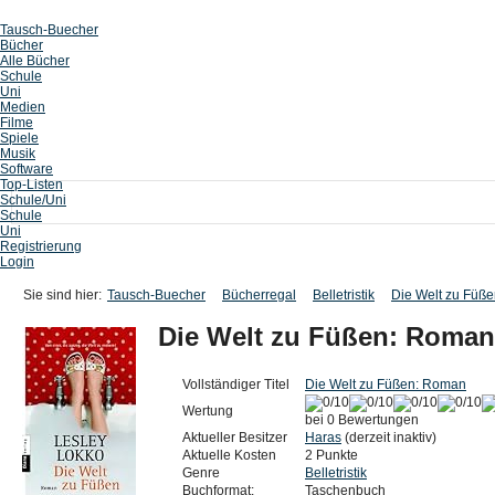
Tausch-Buecher
Bücher
Alle Bücher
Schule
Uni
Medien
Filme
Spiele
Musik
Software
Top-Listen
Schule/Uni
Schule
Uni
Registrierung
Login
Sie sind hier:
Tausch-Buecher
Bücherregal
Belletristik
Die Welt zu Füß
Die Welt zu Füßen: Roman
Vollständiger Titel
Die Welt zu Füßen: Roman
Wertung
bei 0 Bewertungen
Aktueller Besitzer
Haras
(derzeit inaktiv)
Aktuelle Kosten
2 Punkte
Genre
Belletristik
Buchformat:
Taschenbuch