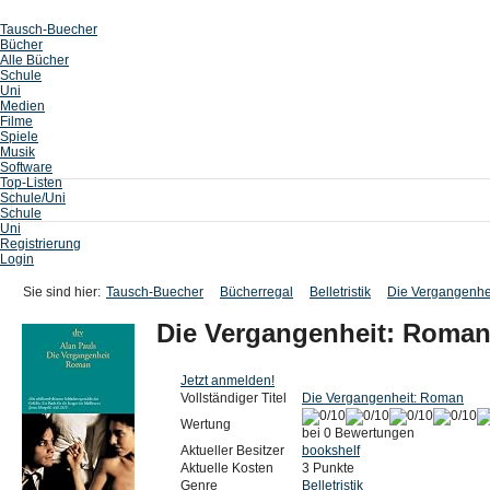
Tausch-Buecher
Bücher
Alle Bücher
Schule
Uni
Medien
Filme
Spiele
Musik
Software
Top-Listen
Schule/Uni
Schule
Uni
Registrierung
Login
Sie sind hier:
Tausch-Buecher
Bücherregal
Belletristik
Die Vergangenhe
Die Vergangenheit: Roma
Jetzt anmelden!
Vollständiger Titel
Die Vergangenheit: Roman
Wertung
bei 0 Bewertungen
Aktueller Besitzer
bookshelf
Aktuelle Kosten
3 Punkte
Genre
Belletristik