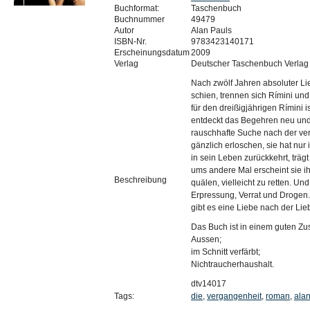
Buchformat:
Taschenbuch
Buchnummer
49479
Autor
Alan Pauls
ISBN-Nr.
9783423140171
Erscheinungsdatum
2009
Verlag
Deutscher Taschenbuch Verlag
Nach zwölf Jahren absoluter Li
schien, trennen sich Rímini und
für den dreißigjährigen Rímini i
entdeckt das Begehren neu und w
rauschhafte Suche nach der verl
gänzlich erloschen, sie hat nur
in sein Leben zurückkehrt, trägt
ums andere Mal erscheint sie 
Beschreibung
quälen, vielleicht zu retten. Un
Erpressung, Verrat und Drogen. 
gibt es eine Liebe nach der Lie
Das Buch ist in einem guten Zus
Aussen;
im Schnitt verfärbt;
Nichtraucherhaushalt.
dtv14017
Tags:
die
,
vergangenheit
,
roman
,
ala